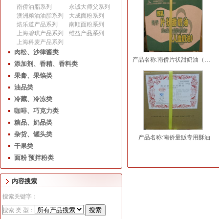
南侨油脂系列
永诚大师父系列
澳洲粮油油脂系列
大成面粉系列
焙乐道产品系列
南顺面粉系列
上海碧琪产品系列
维益产品系列
上海科麦产品系列
肉松、沙律酱类
产品名称:南侨片状甜奶油（炼乳味）
添加剂、香精、香料类
果膏、果馅类
油品类
冷藏、冷冻类
咖啡、巧克力类
糖品、奶品类
杂货、罐头类
产品名称:南侨量贩专用酥油
干果类
面粉 预拌粉类
内容搜索
搜索关键字：
搜索 类 型：