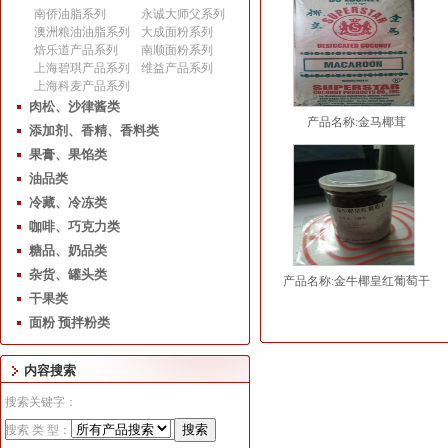
南侨油脂系列
永诚大师父系列
澳洲粮油油脂系列
大成面粉系列
焙乐道产品系列
南顺面粉系列
上海碧琪产品系列
维益产品系列
上海科麦产品系列
肉松、沙律酱类
产品名称:金马椰茸
添加剂、香精、香料类
果膏、果馅类
油品类
冷藏、冷冻类
咖啡、巧克力类
糖品、奶品类
杂货、罐头类
产品名称:金牛椰皇红葡萄干
干果类
面粉 预拌粉类
内容搜索
搜索关键字：
搜索 类 型：