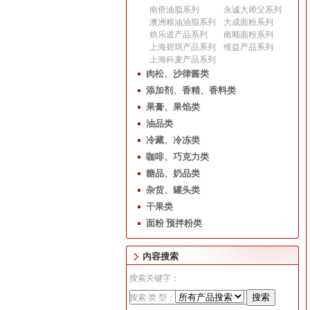
南侨油脂系列
永诚大师父系列
澳洲粮油油脂系列
大成面粉系列
焙乐道产品系列
南顺面粉系列
上海碧琪产品系列
维益产品系列
上海科麦产品系列
肉松、沙律酱类
添加剂、香精、香料类
果膏、果馅类
油品类
冷藏、冷冻类
咖啡、巧克力类
糖品、奶品类
杂货、罐头类
干果类
面粉 预拌粉类
内容搜索
搜索关键字：
搜索 类 型：