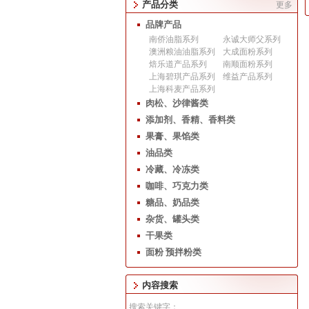
产品分类
更多
品牌产品
南侨油脂系列
永诚大师父系列
澳洲粮油油脂系列
大成面粉系列
焙乐道产品系列
南顺面粉系列
上海碧琪产品系列
维益产品系列
上海科麦产品系列
肉松、沙律酱类
添加剂、香精、香料类
果膏、果馅类
油品类
冷藏、冷冻类
咖啡、巧克力类
糖品、奶品类
杂货、罐头类
干果类
面粉 预拌粉类
内容搜索
搜索关键字：